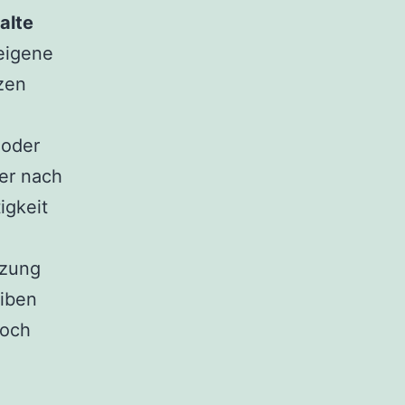
alte
 eigene
zen
 oder
er nach
igkeit
tzung
eiben
doch