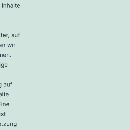
Inhalte
ter, auf
en wir
men.
lige
g auf
alte
Eine
ist
etzung