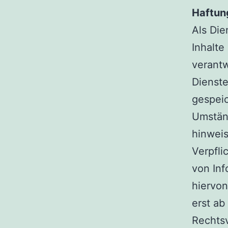
Haftung
Als Die
Inhalte
verantw
Dienste
gespei
Umständ
hinwei
Verpfli
von In
hiervon
erst ab
Rechts