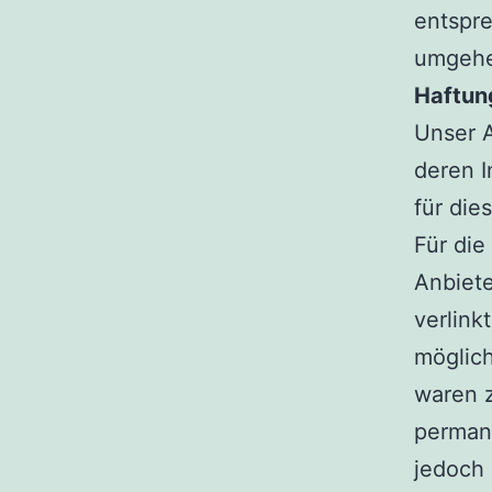
entspr
umgehe
Haftung
Unser A
deren I
für di
Für die
Anbiete
verlink
möglich
waren z
permane
jedoch 