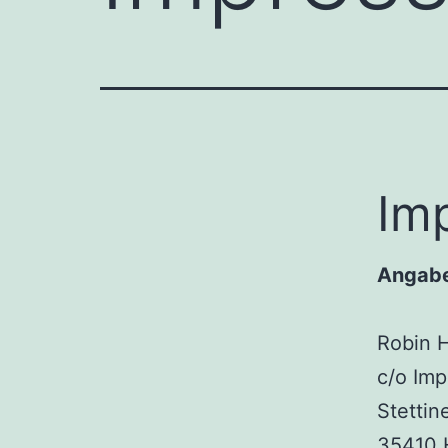
Im
Angabe
Robin 
c/o Im
Stettin
35410 