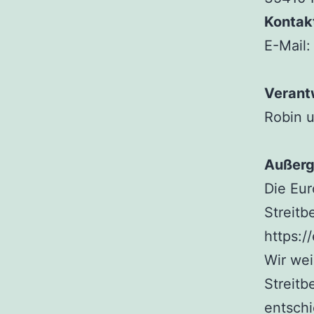
Kontak
E-Mail:
Verantw
Robin 
Außerge
Die Eur
Streitb
https:/
Wir wei
Streitb
entsch