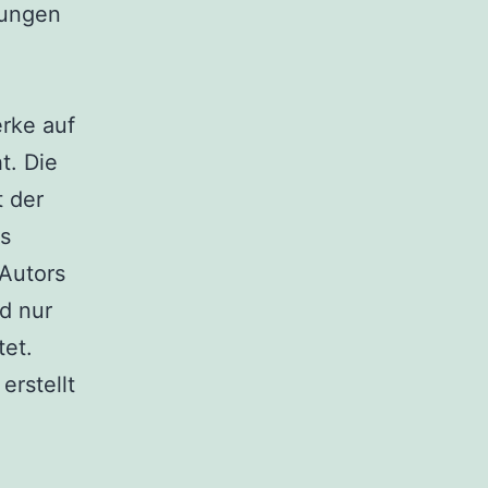
zungen
erke auf
t. Die
t der
s
 Autors
d nur
tet.
erstellt